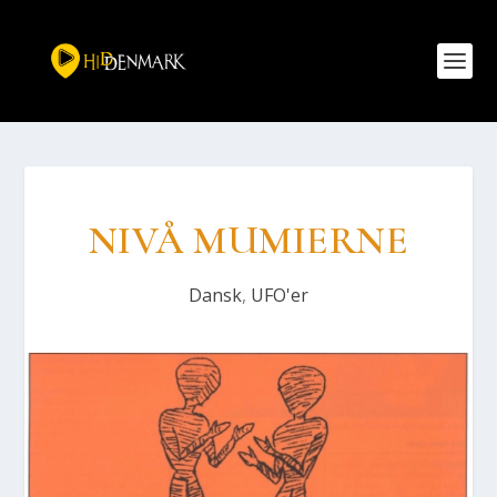
NIVÅ MUMI­ER­NE
Dansk
,
UFO'er