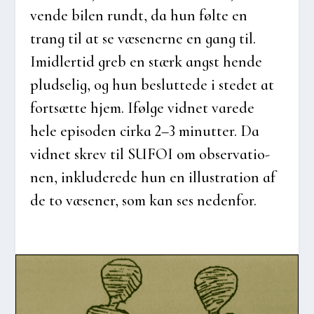
ven­de bilen rundt, da hun føl­te en
trang til at se væse­ner­ne en gang til.
Imid­ler­tid greb en stærk angst hen­de
plud­se­lig, og hun beslut­te­de i ste­det at
fort­sæt­te hjem. Iføl­ge vid­net vare­de
hele epi­so­den cir­ka 2–3 minut­ter. Da
vid­net skrev til SUFOI om obser­va­tio­
nen, inklu­de­re­de hun en illu­stra­tion af
de to væse­ner, som kan ses neden­for.