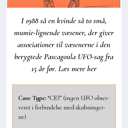
I 1988 så en kvin­de så to små,
mumie-lig­nen­de væse­ner, der giver
asso­ci­a­tio­ner til væse­ner­ne i den
beryg­te­de Pasca­gou­la UFO-sag fra
15 år før. Læs mere her
Case Type:
“CE3” (ingen UFO obser­
ve­ret i for­bin­del­se med skab­nin­ger­
ne)