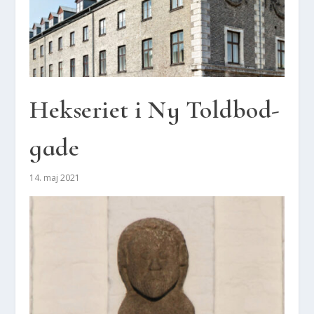
Hek­se­ri­et i Ny Told­bod­
ga­de
14. maj 2021