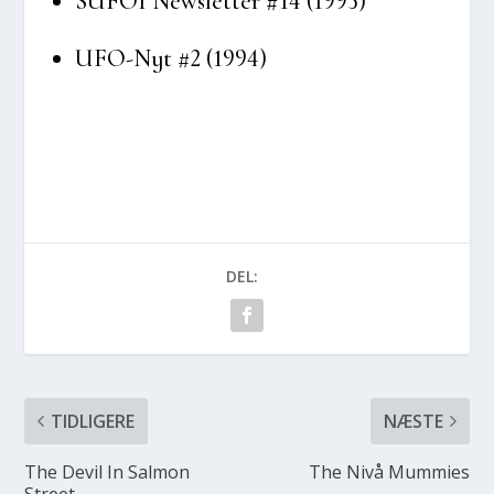
SUFOI News­let­ter #14 (1995)
UFO-Nyt #2 (1994)
DEL:
TIDLIGERE
NÆSTE
The Devil In Sal­mon
The Nivå Mum­mies
Stre­et