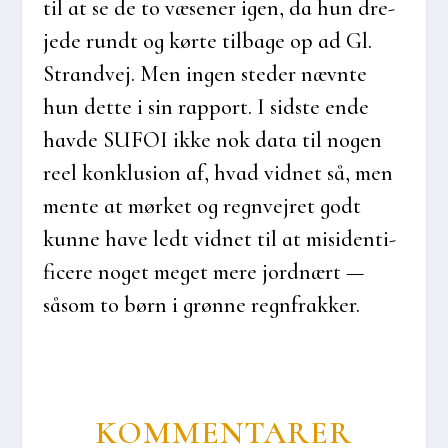
til at se de to væse­ner igen, da hun dre­
je­de rundt og kør­te til­ba­ge op ad Gl.
Strand­vej. Men ingen ste­der nævn­te
hun det­te i sin rap­port. I sid­ste ende
hav­de SUFOI ikke nok data til nogen
reel kon­klu­sion af, hvad vid­net så, men
men­te at mør­ket og regn­vej­ret godt
kun­ne have ledt vid­net til at misi­den­ti­
fi­ce­re noget meget mere jord­nært —
såsom to børn i grøn­ne regn­frak­ker.
KOM­MEN­TA­RER