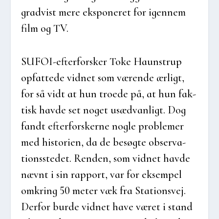
grad­vist mere eks­po­ne­ret for igen­nem
film og TV.
SUFOI-efter­for­sker Toke Haun­strup
opfat­te­de vid­net som væren­de ærligt,
for så vidt at hun tro­e­de på, at hun fak­
tisk hav­de set noget usæd­van­ligt. Dog
fandt efter­for­sker­ne nog­le pro­ble­mer
med histo­ri­en, da de besøg­te obser­va­
tions­ste­det. Ren­den, som vid­net hav­de
nævnt i sin rap­port, var for eksem­pel
omkring 50 meter væk fra Sta­tions­vej.
Der­for bur­de vid­net have været i stand