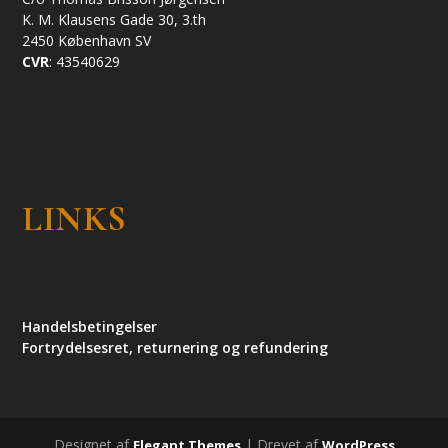
K. M. Klausens Gade 30, 3.th
2450 København SV
CVR
: 43540629
LINKS
Handelsbetingelser
Fortrydelsesret, returnering og refundering
Designet af
| Drevet af
Elegant Themes
WordPress