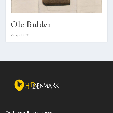
Ole Bul­der
25. april 2021
C/o Thomas Brisson Jørgensen