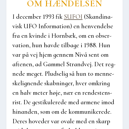
OM HÆN­DEL­SEN
I decem­ber 1993 fik
SUFOI
(Skan­di­na­
visk UFO Infor­ma­tion) en hen­ven­del­se
fra en kvin­de i Hor­n­bæk, om en obser­
va­tion, hun hav­de til­ba­ge i 1988. Hun
var på vej hjem gen­nem Nivå sent om
afte­nen, ad Gam­mel Strand­vej. Det reg­
ne­de meget. Plud­se­lig så hun to men­ne­
ske­lig­nen­de skab­nin­ger, hver omkring
en halv meter høje, nær en ren­de­stens­
rist. De gesti­ku­le­re­de med arme­ne imod
hin­an­den, som om de kom­mu­ni­ke­re­de.
Deres hove­d­er var ova­le med en skarp