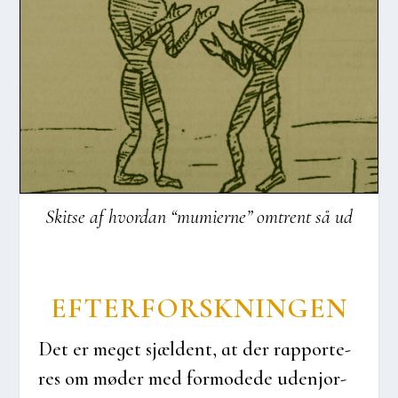
Skit­se af hvor­dan “mumi­er­ne” omtrent så ud
EFTER­FORSK­NIN­GEN
Det er meget sjæl­dent, at der rap­por­te­
res om møder med for­mode­de udenjor­