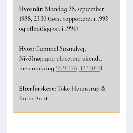
Hvor­når:
Man­dag 28. sep­tem­ber
1988, 23.30 (først rap­por­te­ret i 1993
og offent­lig­gjort i 1994)
Hvor:
Gam­mel Strand­vej,
Nivå(nøjagtig pla­ce­ring ukendt,
men omkring
55.93126, 12.51037
)
Efter­for­ske­re:
Toke Haun­strup &
Karin Frost