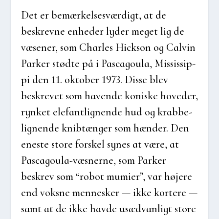
Det er bemær­kel­ses­vær­digt, at de
beskrev­ne enhe­der lyder meget lig de
væse­ner, som Char­les Hick­son og Cal­vin
Par­ker stød­te på i Pasca­gou­la, Mis­sis­sip­
pi den 11. okto­ber 1973. Dis­se blev
beskre­vet som haven­de koni­ske hove­d­er,
ryn­ket ele­fant­lig­nen­de hud og krab­be­
lig­nen­de kni­b­tæn­ger som hæn­der. Den
ene­ste sto­re for­skel synes at være, at
Pasca­gou­la-væs­ner­ne, som Par­ker
beskrev som “robot mumi­er”, var høje­re
end voks­ne men­ne­sker — ikke kor­te­re —
samt at de ikke hav­de usæd­van­ligt sto­re