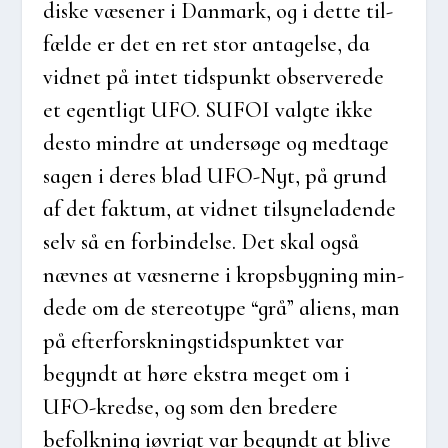
di­ske væse­ner i Dan­mark, og i det­te til­
fæl­de er det en ret stor anta­gel­se, da
vid­net på intet tids­punkt obser­ve­re­de
et egent­ligt UFO. SUFOI valg­te ikke
desto min­dre at under­sø­ge og med­ta­ge
sagen i deres blad UFO-Nyt, på grund
af det fak­tum, at vid­net til­sy­ne­la­den­de
selv så en for­bin­del­se. Det skal også
næv­nes at væs­ner­ne i kro­ps­byg­ning min­
de­de om de ste­reo­ty­pe “grå” ali­ens, man
på efter­forsk­nings­tids­punk­tet var
begyndt at høre ekstra meget om i
UFO-kred­se, og som den bre­de­re
befolk­ning iøvrigt var begyndt at bli­ve