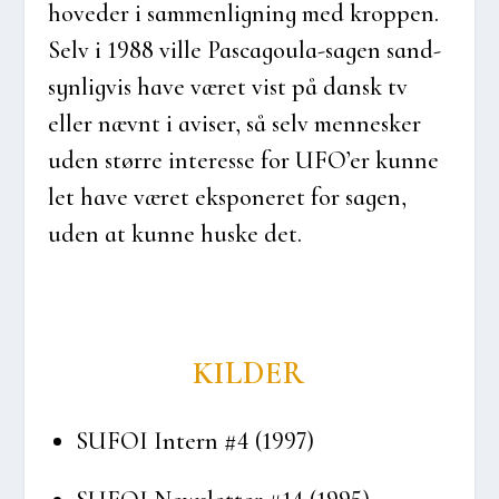
hove­d­er i sam­men­lig­ning med krop­pen.
Selv i 1988 vil­le Pasca­gou­la-sagen sand­
syn­lig­vis have været vist på dansk tv
eller nævnt i avi­ser, så selv men­ne­sker
uden stør­re inter­es­se for UFO’er kun­ne
let have været eks­po­ne­ret for sagen,
uden at kun­ne huske det.
KIL­DER
SUFOI Intern #4 (1997)