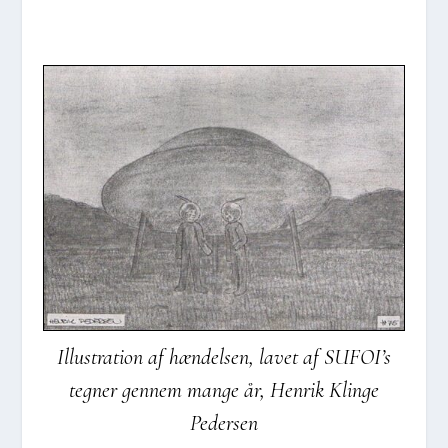
Illu­stra­tion af hæn­del­sen, lavet af SUFOI’s
teg­ner gen­nem man­ge år, Hen­rik Klin­ge
Peder­sen