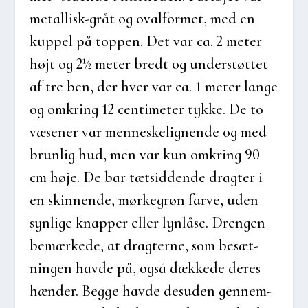
metal­lisk-gråt og oval­for­met, med en
kup­pel på top­pen. Det var ca. 2 meter
højt og 2½ meter bredt og under­støt­tet
af tre ben, der hver var ca. 1 meter lan­ge
og omkring 12 cen­ti­me­ter tyk­ke. De to
væse­ner var men­ne­ske­lig­nen­de og med
brun­lig hud, men var kun omkring 90
cm høje. De bar tæt­sid­den­de drag­ter i
en skin­nen­de, mør­ke­grøn far­ve, uden
syn­li­ge knap­per eller lyn­lå­se. Dren­gen
bemær­ke­de, at drag­ter­ne, som besæt­
nin­gen hav­de på, også dæk­ke­de deres
hæn­der. Beg­ge hav­de des­u­den gen­nem­