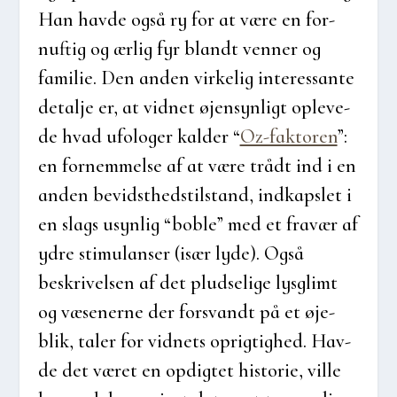
Han hav­de også ry for at være en for­
nuf­tig og ærlig fyr blandt ven­ner og
fami­lie. Den anden vir­ke­lig inter­es­san­te
detal­je er, at vid­net øjen­syn­ligt ople­ve­
de hvad ufo­lo­ger kal­der “
Oz-fak­to­ren
”:
en for­nem­mel­se af at være trå­dt ind i en
anden bevidst­heds­til­stand, ind­kaps­let i
en slags usyn­lig “bob­le” med et fra­vær af
ydre sti­mu­lan­ser (især lyde). Også
beskri­vel­sen af det plud­se­li­ge lys­glimt
og væse­ner­ne der for­svandt på et øje­
blik, taler for vid­nets oprig­tig­hed. Hav­
de det været en opdig­tet histo­rie, vil­le