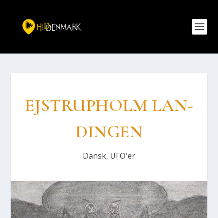
EJSTRUP­HOLM LAN­
DIN­GEN
Dansk
,
UFO'er