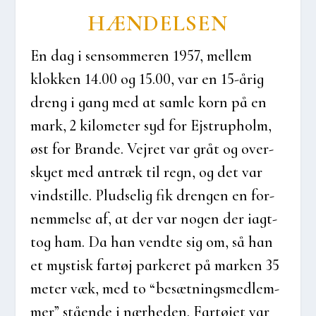
HÆN­DEL­SEN
En dag i sen­som­me­ren 1957, mel­lem
klok­ken 14.00 og 15.00, var en 15-årig
dreng i gang med at sam­le korn på en
mark, 2 kilo­me­ter syd for Ejstrup­holm,
øst for Bran­de. Vej­ret var gråt og over­
sky­et med antræk til regn, og det var
vindstil­le. Plud­se­lig fik dren­gen en for­
nem­mel­se af, at der var nogen der iagt­
tog ham. Da han vend­te sig om, så han
et mystisk far­tøj par­ke­ret på mar­ken 35
meter væk, med to “besæt­nings­med­lem­
mer” stå­en­de i nær­he­den. Far­tø­jet var