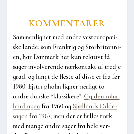
KOM­MEN­TA­RER
Sam­men­lig­net med andre vest­eu­ro­pæ­i­
ske lan­de, som Frank­rig og Stor­bri­tan­ni­
en, har Dan­mark har kun rela­tivt få
sager invol­ve­ren­de nær­kon­takt af tred­je
grad, og langt de fle­ste af dis­se er fra før
1980. Ejstrup­holm lig­ner sær­ligt to
andre dan­ske “klas­si­ke­re”,
Gyl­den­holm-
lan­din­gen
fra 1960 og
Sjæl­lands Odde-
sagen
fra 1967, men der er fæl­les træk
med man­ge andre sager fra hele ver­