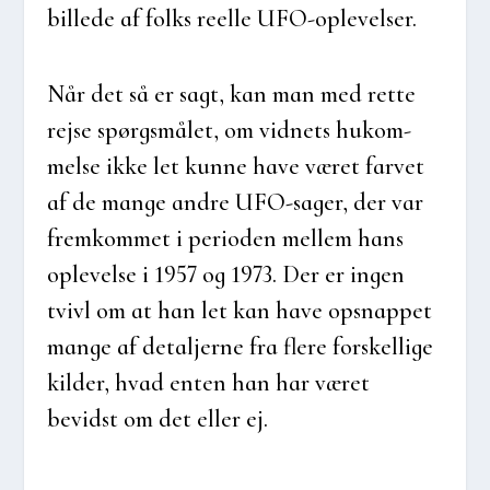
bil­le­de af folks reel­le UFO-ople­vel­ser.
Når det så er sagt, kan man med ret­te
rej­se spørgs­må­let, om vid­nets hukom­
mel­se ikke let kun­ne have været far­vet
af de man­ge andre UFO-sager, der var
frem­kom­met i peri­o­den mel­lem hans
ople­vel­se i 1957 og 1973. Der er ingen
tvivl om at han let kan have ops­nap­pet
man­ge af detal­jer­ne fra fle­re for­skel­li­ge
kil­der, hvad enten han har været
bevidst om det eller ej.