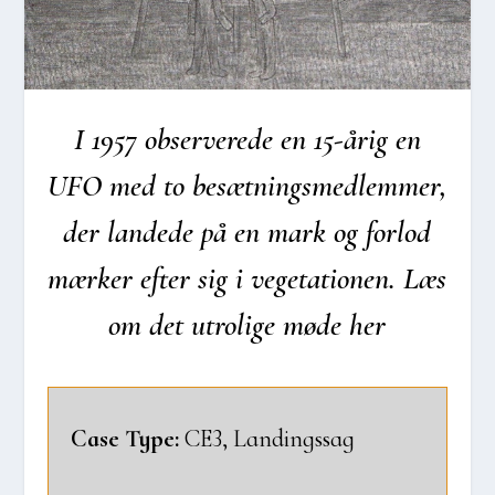
I 1957 obser­ve­re­de en 15-årig en
UFO med to besæt­nings­med­lem­mer,
der lan­de­de på en mark og for­lod
mær­ker efter sig i vege­ta­tio­nen. Læs
om det utro­li­ge møde her
Case Type:
CE3, Lan­dings­sag