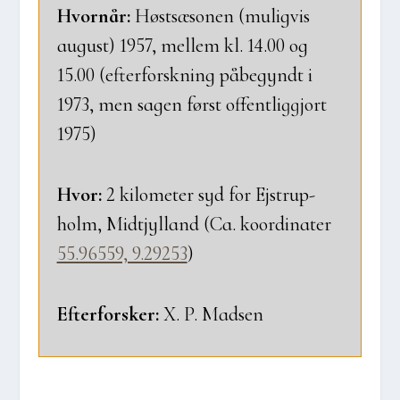
Hvor­når:
Høst­sæ­so­nen (mulig­vis
august) 1957, mel­lem kl. 14.00 og
15.00 (efter­forsk­ning påbe­gyndt i
1973, men sagen først offent­lig­gjort
1975)
Hvor:
2 kilo­me­ter syd for Ejstrup­
holm, Midtjyl­land
(Ca. koor­di­na­ter
55.96559, 9.29253
)
Efter­for­sker:
X. P. Mad­sen