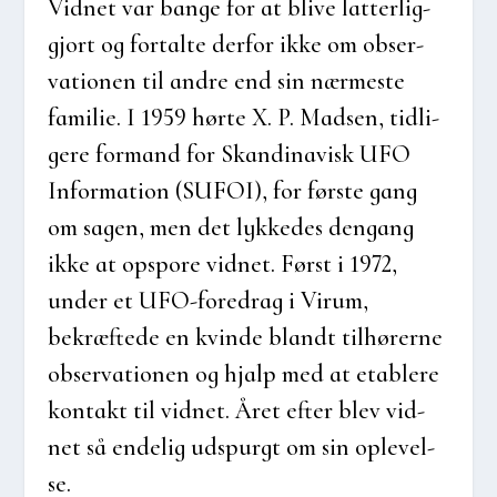
Vid­net var ban­ge for at bli­ve lat­ter­lig­
gjort og for­tal­te der­for ikke om obser­
va­tio­nen til andre end sin nær­me­ste
fami­lie. I 1959 hør­te X. P. Mad­sen, tid­li­
ge­re for­mand for Skan­di­na­visk UFO
Infor­ma­tion (SUFOI), for før­ste gang
om sagen, men det lyk­ke­des den­gang
ikke at opspo­re vid­net. Først i 1972,
under et UFO-fored­rag i Virum,
bekræf­te­de en kvin­de blandt til­hø­rer­ne
obser­va­tio­nen og hjalp med at etab­le­re
kon­takt til vid­net. Året efter blev vid­
net så ende­lig uds­purgt om sin ople­vel­
se.