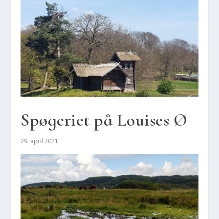
Spø­ge­ri­et på Lou­i­ses Ø
29. april 2021