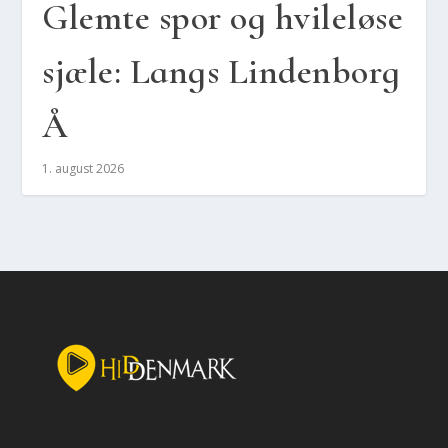
Glem­te spor og hvil­e­lø­se
sjæ­le: Langs Lin­den­borg
Å
1. august 2026