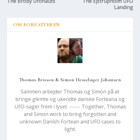
The Bro­by Ufo­nauts
The Ejstrup­holm UFO
Lan­ding
OM FORFATTEREN
Thomas Brisson & Simon Hesselager Johansen
Sammen arbejder Thomas og Simon på at
bringe glemte og ukendte danske Forteana og
UFO-sager frem i lyset. ------ Together, Thomas
and Simon work to bring forgotten and
unknown Danish Fortean and UFO cases to
light.