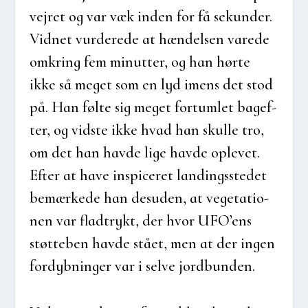
vej­ret og var væk inden for få sekun­der.
Vid­net vur­de­re­de at hæn­del­sen vare­de
omkring fem minut­ter, og han hør­te
ikke så meget som en lyd imens det stod
på. Han føl­te sig meget fortum­let bag­ef­
ter, og vid­ste ikke hvad han skul­le tro,
om det han hav­de lige hav­de ople­vet.
Efter at have inspi­ce­ret lan­dings­ste­det
bemær­ke­de han des­u­den, at vege­ta­tio­
nen var flad­trykt, der hvor UFO’ens
støt­te­ben hav­de stå­et, men at der ingen
for­dyb­nin­ger var i sel­ve jord­bun­den.