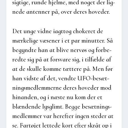
sig­ti­ge, run­de hjel­me, med noget der lig­
ne­de anten­ner på, over deres hove­d­er.
Det unge vid­ne iagt­tog cho­ke­ret de
mær­ke­li­ge væse­ner i et par minut­ter. Så
begynd­te han at bli­ve nervøs og for­be­
red­te sig på at for­sva­re sig, i til­fæl­de af
at de skul­le kom­me tæt­te­re på. Men før
han vid­ste af det, vend­te UFO-besæt­
nings­med­lem­mer­ne deres hove­d­er mod
hin­an­den, og i næste nu kom der et
blæn­den­de lys­glimt. Beg­ge besæt­nings­
med­lem­mer var her­ef­ter ingen ste­der at
se. Far­tø­jet let­te­de kort efter skråt op i