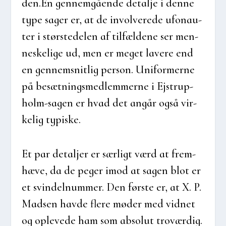
den.
En gen­nem­gå­en­de detal­je i den­ne
type sager er, at de invol­ve­re­de ufo­nau­
ter i stør­ste­delen af til­fæl­de­ne ser men­
ne­ske­li­ge ud, men er meget lave­re end
en gen­nem­snit­lig per­son. Uni­for­mer­ne
på besæt­nings­med­lem­mer­ne i Ejstrup­
holm-sagen er hvad det angår også vir­
ke­lig typi­ske.
Et par detal­jer er sær­ligt værd at frem­
hæ­ve, da de peger imod at sagen blot er
et svin­delnum­mer. Den før­ste er, at X. P.
Mad­sen hav­de fle­re møder med vid­net
og ople­ve­de ham som abso­lut tro­vær­dig.