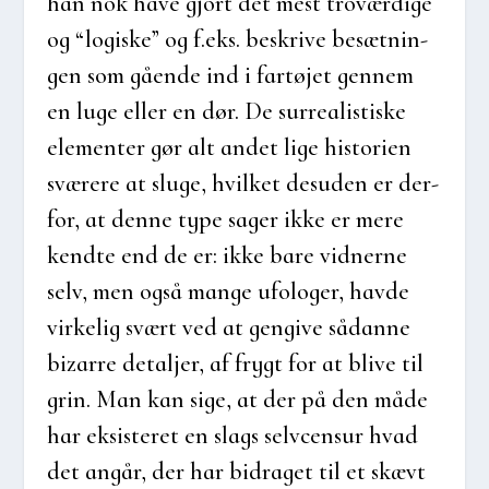
han nok have gjort det mest tro­vær­di­ge
og “logi­ske” og f.eks. beskri­ve besæt­nin­
gen som gåen­de ind i far­tø­jet gen­nem
en luge eller en dør. De sur­re­a­li­sti­ske
ele­men­ter gør alt andet lige histo­ri­en
svæ­re­re at slu­ge, hvil­ket des­u­den er der­
for, at den­ne type sager ikke er mere
kend­te end de er: ikke bare vid­ner­ne
selv, men også man­ge ufo­lo­ger, hav­de
vir­ke­lig svært ved at gen­gi­ve sådan­ne
bizar­re detal­jer, af frygt for at bli­ve til
grin. Man kan sige, at der på den måde
har eksi­ste­ret en slags selv­cen­sur hvad
det angår, der har bidra­get til et skævt