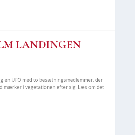
LM LAN­DIN­GEN
årig en UFO med to besæt­nings­med­lem­mer, der
d mær­ker i vege­ta­tio­nen efter sig. Læs om det