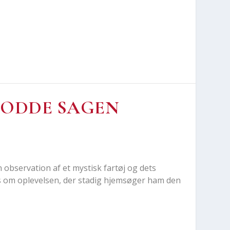
 ODDE SAGEN
n obser­va­tion af et mystisk far­tøj og dets
om ople­vel­sen, der sta­dig hjem­sø­ger ham den