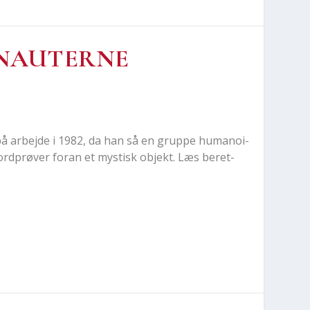
NAU­TER­NE
å arbej­de i 1982, da han så en grup­pe huma­noi­
ord­prø­ver for­an et mystisk objekt. Læs beret­