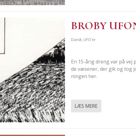
BRO­BY UFO­
Dansk
,
UFO'er
En 15-årig dreng var på vej p
de væse­ner, der gik og tog j
nin­gen her.
LÆS MERE