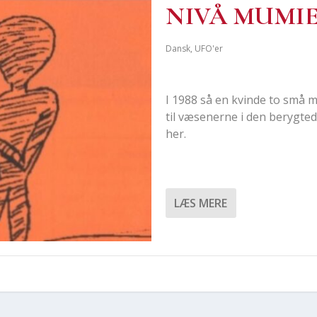
NIVÅ MUMI­E
Dansk
,
UFO'er
I 1988 så en kvin­de to små mu
til væse­ner­ne i den beryg­t
her.
LÆS MERE