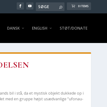
0 ITEMS
DANSK
ENG­LISH
STØT/DONATE
EL­SEN
mands bil i stå, da et mystisk objekt duk­ke­de op i
et med en grup­pe højst usæd­van­li­ge “ufo­nau­