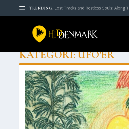
Lost Tra­cks and Rest­less Souls: Along Th
TRENDING:
KATEGORI:
UFO'ER