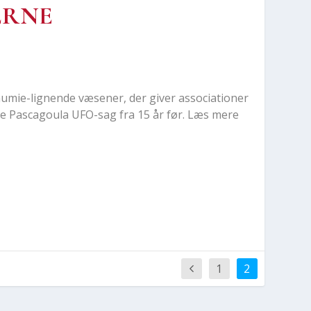
R­NE
mie-lig­nen­de væse­ner, der giver asso­ci­a­tio­ner
e­de Pasca­gou­la UFO-sag fra 15 år før. Læs mere
1
2