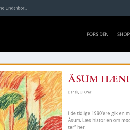
e Lin­den­bor...
FOR­SI­DEN
SHOP
ÅSUM HÆN­D
Dansk
,
UFO'er
I de tid­li­ge 1980’ere gik en 
Åsum. Læs histo­ri­en om mød
ter” her.