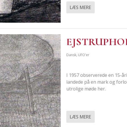
LÆS MERE
EJSTRUP­HO
Dansk
,
UFO'er
I 1957 obser­ve­re­de en 15-
lan­de­de på en mark og for­lo
utro­li­ge møde her.
LÆS MERE