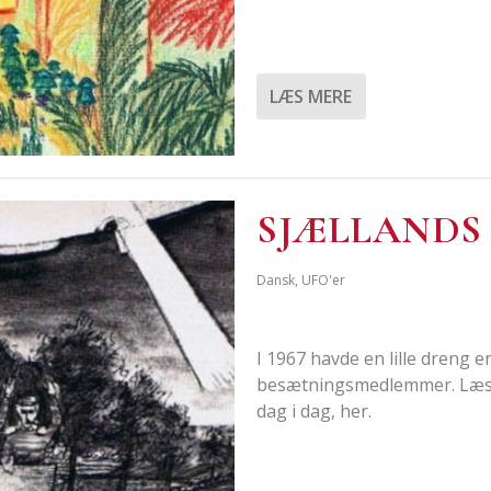
LÆS MERE
SJÆL­LANDS
Dansk
,
UFO'er
I 1967 hav­de en lil­le dreng e
besæt­nings­med­lem­mer. Læs 
dag i dag, her.